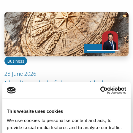
Business
23 June 2026
El peligro de la falsa seguridad:
cuando tus indicadores EHSQ dejan
de evitar accidentes
Métricas EHS: ¿mides actividad o riesgo real?
This website uses cookies
We use cookies to personalise content and ads, to
provide social media features and to analyse our traffic.