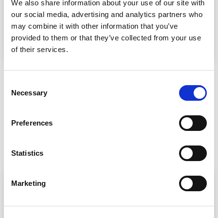
We also share information about your use of our site with
our social media, advertising and analytics partners who
may combine it with other information that you’ve
provided to them or that they’ve collected from your use
of their services.
Business
Consent
17 June 2026
Necessary
Selection
Tu sistema de permisos es
incompleto si le falta esto
Preferences
Permisos Electrónicos: control operativo.
Statistics
Marketing